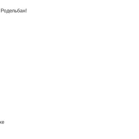
 Родельбан!
хе