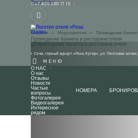
TravelLine
+7 800 550 11 10
Главная
Мероприятия
Проведение банкет
Проведение банкета в ресторане отеля
г. Сочи,
горный курорт «Роза Хутор»,
ул. Пихтовая аллея,
МЕНЮ
О НАС
О нас
Отзывы
Новости
Частые
НОМЕРА
БРОНИРОВ
вопросы
Фотогалерея
Видеогалерея
Интересное
рядом