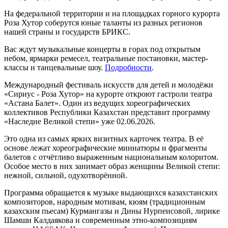
На федеральной территории и на площадках горного курорта
Роза Хутор соберутся юные таланты из разных регионов
нашей страны и государств БРИКС.
Вас ждут музыкальные концерты в горах под открытым
небом, ярмарки ремесел, театральные постановки, мастер-
классы и танцевальные шоу.
Подробности
.
Международный фестиваль искусств для детей и молодёжи
«Сириус - Роза Хутор» на курорте откроют гастроли театра
«Астана Балет». Один из ведущих хореографических
коллективов Республики Казахстан представит программу
«Наследие Великой степи» уже 02.06.2026.
Это одна из самых ярких визитных карточек театра. В её
основе лежат хореографические миниатюры и фрагменты
балетов с отчётливо выраженным национальным колоритом.
Особое место в них занимает образ женщины Великой степи:
нежной, сильной, одухотворённой.
Программа обращается к музыке выдающихся казахстанских
композиторов, народным мотивам, кюям (традиционным
казахским пьесам) Курмангазы и Дины Нурпеисовой, лирике
Шамши Калдаякова и современным этно-композициям