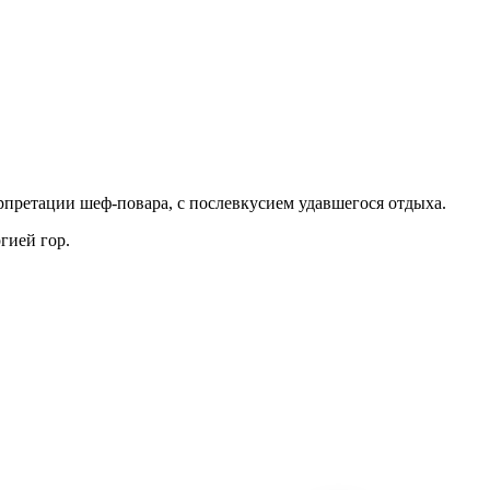
рпретации шеф-повара, с послевкусием удавшегося отдыха.
гией гор.